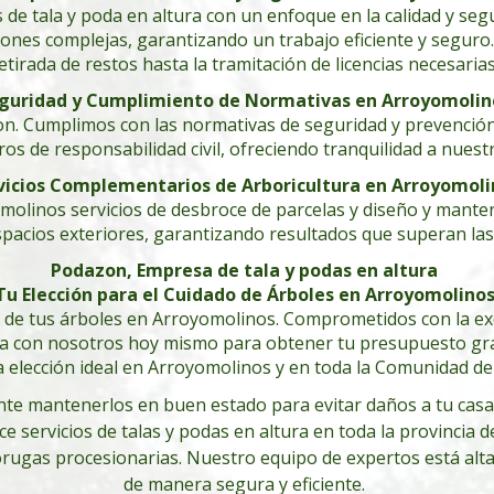
 de tala y poda en altura con un enfoque en la calidad y s
iones complejas, garantizando un trabajo eficiente y seguro
etirada de restos hasta la tramitación de licencias necesarias
guridad y Cumplimiento de Normativas en Arroyomolin
n. Cumplimos con las normativas de seguridad y prevención
s de responsabilidad civil, ofreciendo tranquilidad a nuestr
vicios Complementarios de Arboricultura en Arroyomoli
molinos servicios de desbroce de parcelas y diseño y mante
espacios exteriores, garantizando resultados que superan las
Podazon, Empresa de tala y podas en altura
Tu Elección para el Cuidado de Árboles en Arroyomolino
de tus árboles en Arroyomolinos. Comprometidos con la excel
acta con nosotros hoy mismo para obtener tu presupuesto gr
 elección ideal en Arroyomolinos y en toda la Comunidad de
ante mantenerlos en buen estado para evitar daños a tu casa
e servicios de talas y podas en altura en toda la provincia
 orugas procesionarias. Nuestro equipo de expertos está alt
de manera segura y eficiente.