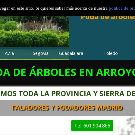
TALA Y PODAS
EN A
Servicios de tala y poda en altur
Expertos en tala y poda en altu
Servicios de Tala y Poda
Expe
Arborist And
Tree S
egar en este sitio. Si quieres saber más acerca de nuestra
politica de pr
Servicios de desbroce de fincas
Desbroces de fincas
Arboricultura
Desbroces de 
L
impieza d
L
Poda de árbole
parcelas
Arboricultura profesion
Arboricultura profe
MADRID
Ávila
Segovia
Guadalajara
Toledo
DA DE ÁRBOLES EN ARRO
MOS TODA LA PROVINCIA Y SIERRA D
TALADORES Y PODADORES MADRID
Tel. 601 904 866