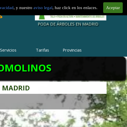
LTURA
a en Madrid
ra Madrid
rtos en
urgeon
ivacidad
, y nuestro
aviso legal
, haz click en los enlaces.
Aceptar
Fincas
e parcelas
impieza de
s
al
sional
PODA DE ÁRBOLES EN MADRID
Servicios
Tarifas
Provincias
YOMOLINOS
E MADRID