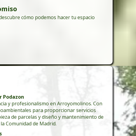
omiso
y descubre cómo podemos hacer tu espacio
or Podazon
encia y profesionalismo en Arroyomolinos. Con
ioambientales para proporcionar servicios
pieza de parcelas y diseño y mantenimiento de
a la Comunidad de Madrid.
s