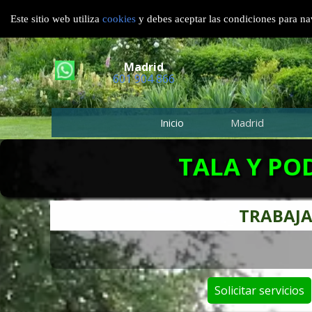
TALA Y PODA EN ALTURA MADRID
Este sitio web utiliza
cookies
y debes aceptar las condiciones para nav
EMPRESA DE PODAS EN ALTURA MADRID
Madrid
601 904 866
Inicio
Madrid
TALA Y PO
TRABAJA
Solicitar servicios