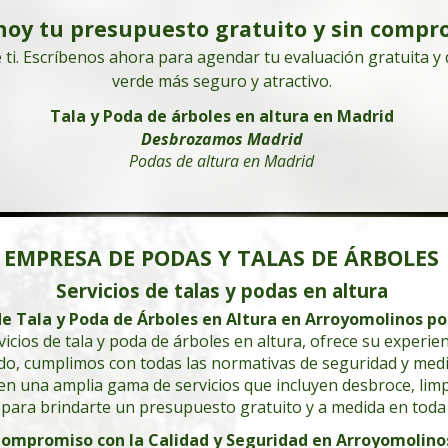
Empresa de podas en altura
hoy tu presupuesto gratuito y sin compr
 ti. Escríbenos ahora para agendar tu evaluación gratuita 
601 904 866
verde más seguro y atractivo.
Árboles de gran altura
Árboles de gran altura
Tala y Poda de árboles en altura en Madrid
Desbrozamos Madrid
Podas de altura en Madrid
EMPRESA DE PODAS Y TALAS DE ÁRBOLES
Servicios de talas y podas en altura
de Tala y Poda de Árboles en Altura en Arroyomolinos p
icios de tala y poda de árboles en altura, ofrece su experi
do, cumplimos con todas las normativas de seguridad y med
 en una amplia gama de servicios que incluyen desbroce, lim
s para brindarte un presupuesto gratuito y a medida en tod
ompromiso con la Calidad y Seguridad en Arroyomolino