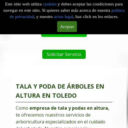
Este sitio web utiliza
cookies
y debes aceptar las condiciones para
navegar en este sitio. Si quieres saber más acerca de nuestra
politica
EMPRESA DE PODAS EN ALTURA EN PANTOJA, TOLEDO
de privacidad
, y nuestro
aviso legal
, haz click en los enlaces.
Aceptar
Tel. 601 904 756
Solicitar Servicio
TALA Y PODA DE ÁRBOLES EN
ALTURA EN TOLEDO
Como
empresa de tala y podas en altura
,
te ofrecemos nuestros servicios de
arboricultura especializados en el cuidado