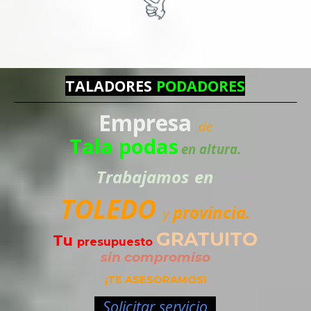
TALADORES
PODADORES
Empresa
de
Tala podas
en altura.
Trabajamos
en
TOLEDO
provincia.
y
GRATUITO
Tu
presupuesto
sin compromiso
¡TE ASESORAMOS!
Solicitar servicio