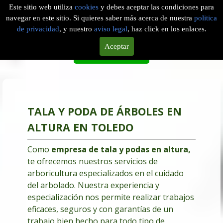
Este sitio web utiliza
cookies
y debes aceptar las condiciones para
navegar en este sitio. Si quieres saber más acerca de nuestra
politica
EMPRESA DE PODAS EN ALTURA EN DOSBARRIOS, TOLEDO
de privacidad
, y nuestro
aviso legal
, haz click en los enlaces.
Aceptar
Solicitar Servicio
TALA Y PODA DE ÁRBOLES EN
ALTURA EN TOLEDO
Como
empresa de tala y podas en altura
,
te ofrecemos nuestros servicios de
arboricultura especializados en el cuidado
del arbolado. Nuestra experiencia y
especialización nos permite realizar trabajos
eficaces, seguros y con garantías de un
trabajo bien hecho para todo tipo de