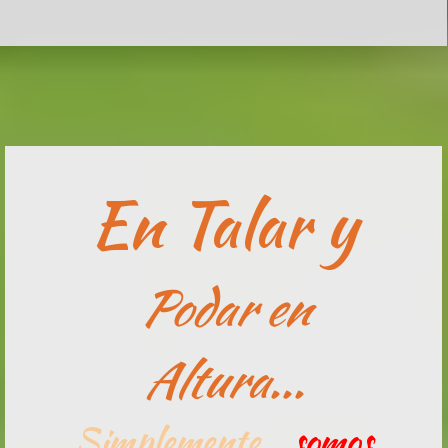
En Talar y
Podar en
Altura...
Simplemente..
somos