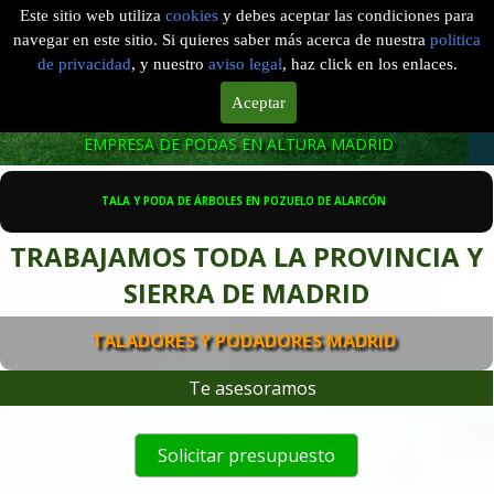
TALA Y PODA EN ALTURA 
Este sitio web utiliza
cookies
y debes aceptar las condiciones para
MADRID
navegar en este sitio. Si quieres saber más acerca de nuestra
politica
de privacidad
, y nuestro
aviso legal
, haz click en los enlaces.
Madrid
Aceptar
601 904 866
EMPRESA DE PODAS EN ALTURA MADRID
TALA Y PODA DE ÁRBOLES EN POZUELO DE ALARCÓN
TRABAJAMOS TODA LA PROVINCIA Y
SIERRA DE MADRID
TALADORES Y PODADORES MADRID
Te asesoramos
Solicitar presupuesto