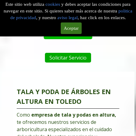
Este sitio web utiliza
cookies
y debes aceptar las condiciones para
navegar en este sitio. Si quieres saber más acerca de nuestra
politica
EMPRESA DE PODAS EN ALTURA EN QUER, TOLEDO
de privacidad
, y nuestro
aviso legal
, haz click en los enlaces.
Aceptar
Tel. 601 904 756
Solicitar Servicio
TALA Y PODA DE ÁRBOLES EN
ALTURA EN TOLEDO
Como
empresa de tala y podas en altura
,
te ofrecemos nuestros servicios de
arboricultura especializados en el cuidado