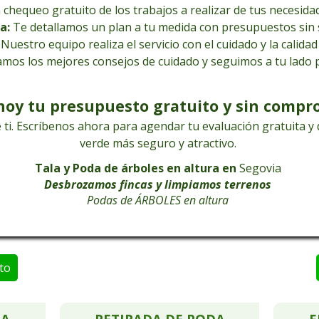
orugas en la zona de
Segovia
. Confíe en nuestra experienci
chequeo gratuito de los trabajos a realizar de tus necesida
Solicita tu presupuesto gratuito y sin compromiso
podas y talas en altura.
anos hoy y asegura lo mejor para tus árboles y tu tranq
da
:
Te detallamos un plan a tu medida con presupuestos sin 
: Nuestro equipo realiza el servicio con el cuidado y la calida
Pide tu presupuesto gratuito y sin compromiso
mos los mejores consejos de cuidado y seguimos a tu lado p
Podadores y taladores de árboles
Empresa de podas en altura
Poda de árboles en
Segovia
hoy tu presupuesto gratuito y sin compr
Árboles de gran altura
Árboles de gran altura
 ti. Escríbenos ahora para agendar tu evaluación gratuita 
verde más seguro y atractivo.
Tala y Poda de árboles en altura en
Segovia
Desbrozamos fincas y limpiamos terrenos
Podas de ÁRBOLES en altura
to