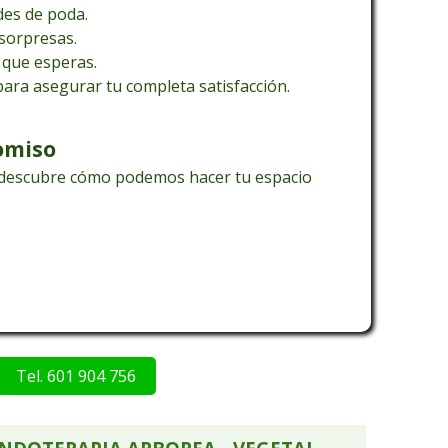
a y compromiso para garantizar resultados
des de poda.
uilidad.
sorpresas.
d que esperas.
ara asegurar tu completa satisfacción.
omiso
y descubre cómo podemos hacer tu espacio
Tel. 601 904 756