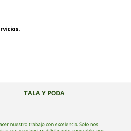
rvicios.
TALA Y PODA
er nuestro trabajo con excelencia. Solo nos
vicio
con excelencia y dificilmente superable, por