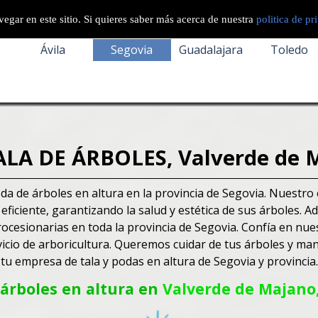
egar en este sitio. Si quieres saber más acerca de nuestra
politica de pr
Ávila
Segovia
Guadalajara
Toledo
LA DE ÁRBOLES, Valverde de M
a de árboles en altura en la provincia de Segovia. Nuestro
eficiente, garantizando la salud y estética de sus árboles.
rocesionarias en toda la provincia de Segovia.
Confía en nues
vicio de arboricultura. Queremos cuidar de tus árboles y ma
tu empresa de tala y podas en altura de Segovia y provincia.
árboles
en altura en
Valverde de Majano