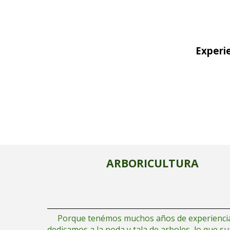
Experie
ARBORICULTURA
Porque tenémos muchos años de experiencia.
dedicamos a la poda y tala de arboles, lo que 