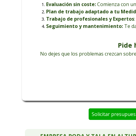
endoterapia para tratar y eliminar nidos de 
Evaluación sin coste:
Comienza con un 
excepcionales en todos nuestros trabajos de 
Contáct
Plan de trabajo adaptado a tu Medi
Trabajo de profesionales y Expertos
Seguimiento y mantenimiento:
Te da
Pide 
No dejes que los problemas crezcan sobre
Solicitar presupues